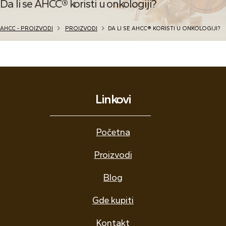
Da li se AHCC® koristi u onkologiji?
AHCC - PROIZVODI
PROIZVODI
DA LI SE AHCC® KORISTI U ONKOLOGIJI?
Linkovi
Početna
Proizvodi
Blog
Gde kupiti
Kontakt