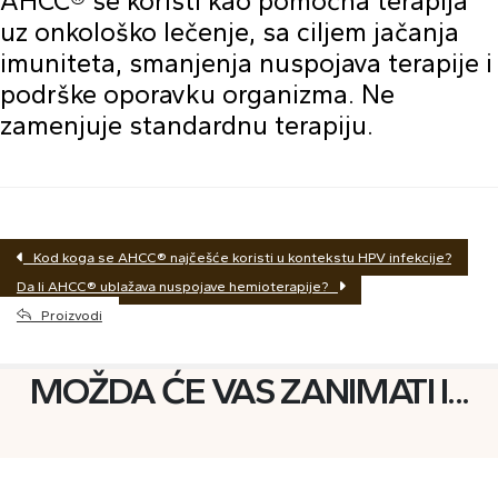
AHCC® se koristi kao pomoćna terapija
uz onkološko lečenje, sa ciljem jačanja
imuniteta, smanjenja nuspojava terapije i
podrške oporavku organizma. Ne
zamenjuje standardnu terapiju.
Kod koga se AHCC® najčešće koristi u kontekstu HPV infekcije?
Da li AHCC® ublažava nuspojave hemioterapije?
Proizvodi
MOŽDA ĆE VAS ZANIMATI I...