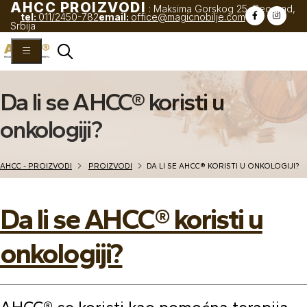
AHCC PROIZVODI
: Maksima Gorskog 25, Beograd,
tel:
011/2450-782
email:
office@magicnobilje.com
Srbija
Da li se AHCC® koristi u
onkologiji?
AHCC - PROIZVODI
PROIZVODI
DA LI SE AHCC® KORISTI U ONKOLOGIJI?
Da li se AHCC® koristi u
onkologiji?