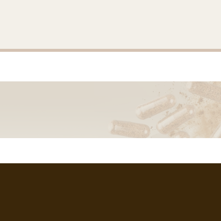
-a
RMACIJE