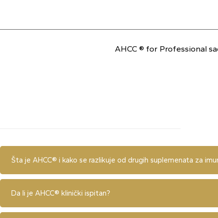
AHCC ® for Professional sad
Šta je AHCC® i kako se razlikuje od drugih suplemenata za imu
Da li je AHCC® klinički ispitan?