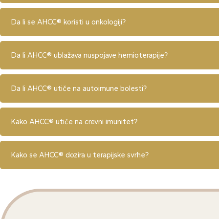
Da li se AHCC® koristi u onkologiji?
Da li AHCC® ublažava nuspojave hemioterapije?
Da li AHCC® utiče na autoimune bolesti?
Kako AHCC® utiče na crevni imunitet?
Kako se AHCC® dozira u terapijske svrhe?
AHCC® PROIZVODE