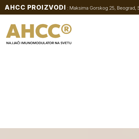
AHCC PROIZVODI
: Maksima Gorskog 25, Beograd, S