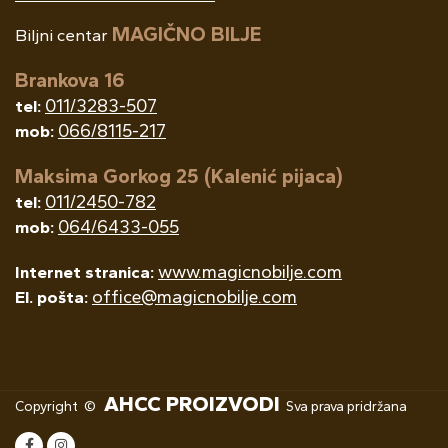
MAGIČNO BILJE
Biljni centar
Brankova 16
011/3283-507
tel:
066/8115-217
mob:
Maksima Gorkog 25 (Kalenić pijaca)
011/2450-782
tel:
064/6433-055
mob:
www.magicnobilje.com
Internet stranica:
office@magicnobilje.com
El. pošta:
AHCC PROIZVODI
Copyright ©
Sva prava pridržana