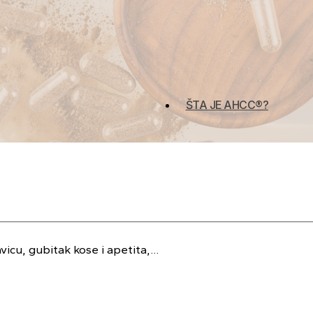
ŠTA JE AHCC®?
icu, gubitak kose i apetita,…