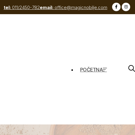
tel:
011/2450-782
email:
office@magicnobilje.com
POČETNA