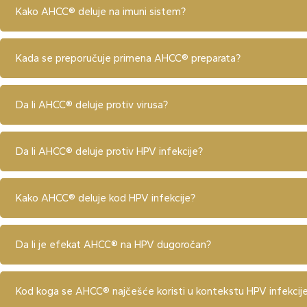
Kako AHCC® deluje na imuni sistem?
Kada se preporučuje primena AHCC® preparata?
Da li AHCC® deluje protiv virusa?
Da li AHCC® deluje protiv HPV infekcije?
Kako AHCC® deluje kod HPV infekcije?
Da li je efekat AHCC® na HPV dugoročan?
Kod koga se AHCC® najčešće koristi u kontekstu HPV infekcij